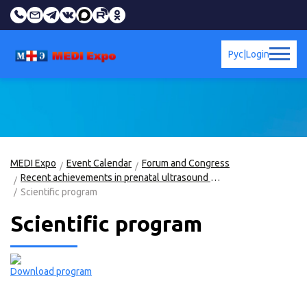
Рус
|
Login
MEDI Expo
Event Calendar
Forum and Congress
Recent achievements in prenatal ultrasound diagnosis of fetal diseases. International Training Course
Scientific program
Scientific program
Download program