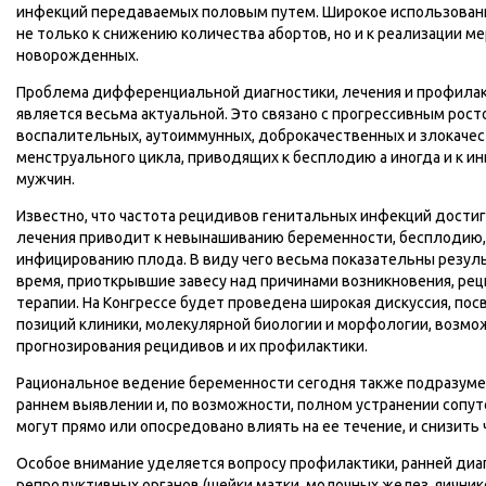
инфекций передаваемых половым путем. Широкое использован
не только к снижению количества абортов, но и к реализации м
новорожденных.
Проблема дифференциальной диагностики, лечения и профилак
является весьма актуальной. Это связано с прогрессивным рос
воспалительных, аутоиммунных, доброкачественных и злокаче
менструального цикла, приводящих к бесплодию а иногда и к и
мужчин.
Известно, что частота рецидивов генитальных инфекций дости
лечения приводит к невынашиванию беременности, бесплодию
инфицированию плода. В виду чего весьма показательны резул
время, приоткрывшие завесу над причинами возникновения, ре
терапии. На Конгрессе будет проведена широкая дискуссия, по
позиций клиники, молекулярной биологии и морфологии, возмож
прогнозирования рецидивов и их профилактики.
Рациональное ведение беременности сегодня также подразумев
раннем выявлении и, по возможности, полном устранении сопу
могут прямо или опосредовано влиять на ее течение, и снизить
Особое внимание уделяется вопросу профилактики, ранней диа
репродуктивных органов (шейки матки, молочных желез, яичнико