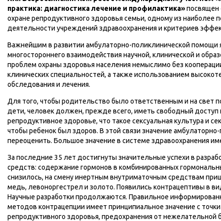
практика: диагностика лечение и профилактика»
посвящен 
охране репродуктивного здоровья семьи, одному из наиболее 
деятельности учреждений здравоохранения и критериев эффек
Важнейшим в развитии амбулаторно-поликлинической помощи я
многостороннего взаимодействия научной, клинической и обра
проблем охраны здоровья населения немыслимо без коопераци
клинических специальностей, а также использованием высокот
обследования и лечения.
Для того, чтобы родительство было ответственным и на свет 
дети, человек должен, прежде всего, иметь свободный доступ к
репродуктивное здоровье, что такое сексуальная культура и се
чтобы ребенок был здоров. В этой связи значение амбулаторн
переоценить. Большое значение в системе здравоохранения им
За последние 35 лет достигнуты значительные успехи в разра
средств: содержание гормонов в комбинированных гормональн
снизилось, на смену инертным внутриматочным средствам пр
медь, левоноргестрел и золото. Появились контрацептивы в в
Научные разработки продолжаются. Правильное информирован
методов контрацепции имеет принципиальное значение с точки
репродуктивного здоровья, предохранения от нежелательной б