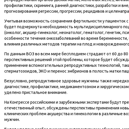
профилактики, скрининга, ранней диагностики, разработки и в
прогнозирования регрессии, прогрессии, рецидивов и целенапр
Учитывая возможность сохранения фертильности у пациенток с 
будет подчеркнута необходимость мультидисциплинарного под
(онколог, акушер-гинеколог, неонатолог, гематолог, генетик, п
особенности течения онкозаболеваний во время беременности,
влияния различных методов терапии на плод и новорожденного
По данным ВОЗ во всем мире бесплодием страдают от 60 до 80
перспективных решений этой проблемы, которое будет обсуждат
применение вспомогательных репродуктивных технологий, таки
сперматозоидов, ЭКО и перенос эмбрионов в полость матки пац
Безусловно, репродуктивное здоровье мужчины также нередко
диагностике, профилактике, медикаментозном и хирургическом 
уделено пристальное внимание.
На Конгрессе российскими и зарубежными экспертами будут п
отечественный опыт, обсуждены перспективы применения новы
клинических проблем акушерства и гинекологии в различные в
мужчин.