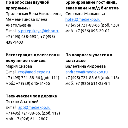
По вопросам научной
Бронирование гостиниц,
программы
:
заказ авиа и ж/д билетов
Прилепская Вера Николаевна,
Светлана Марканова
Межевитинова Елена
hotel@mediexpo.ru
Анатольевна
+7 (495) 721-88-66 (доб. 120)
E-mail:
v.prilepskaya@inbox.ru
моб.: +7 (926) 095-29-02
+7 (495) 438-6934, +7 (495)
438-1403
Регистрация делегатов и
По вопросам участия в
получение тезисов
выставке
Мария Сизова
Валентина Андреева
E-mail:
reg@mediexpo.ru
andreeva@mediexpo.ru
+7 (495) 721-88-66 (доб. 111)
+7 (495) 721-88-66 (доб. 118)
моб.: +7 (929) 646-51-66
моб.: +7 (926) 611-23-94
Техническая поддержка
Пятков Анатолий
E-mail:
app@mediexpo.ru
+7 (495) 721-88-66, (доб. 117)
моб. +7 (926) 611-2807