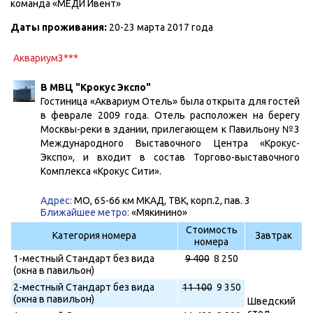
команда «МЕДИ Ивент»
Даты проживания:
20-23 марта 2017 года
Аквариум
3***
В МВЦ "Крокус Экспо"
Гостиница «Аквариум Отель» была открыта для гостей
в феврале 2009 года. Отель расположен на берегу
Москвы-реки в здании, прилегающем к Павильону №3
Международного Выставочного Центра «Крокус-
Экспо», и входит в состав Торгово-выставочного
Комплекса «Крокус Сити».
Адрес:
МО, 65-66 км МКАД, ТВК, корп.2, пав. 3
Ближайшее метро:
«Мякинино»
Стоимость
Категория номера
Завтрак
номера
1-местный Стандарт без вида
9 400
8 250
(окна в павильон)
2-местный Стандарт без вида
11 100
9 350
(окна в павильон)
Шведский