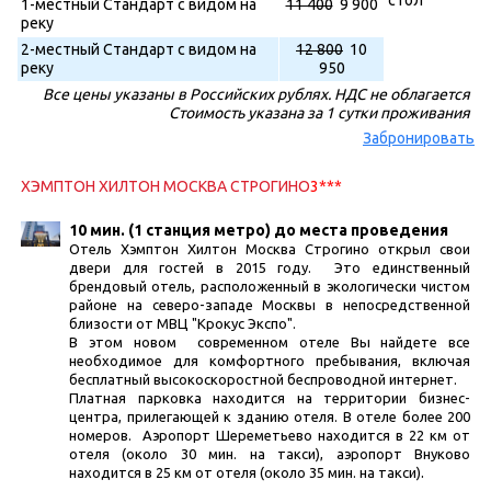
стол
1-местный Стандарт с видом на
11 400
9 900
реку
2-местный Стандарт с видом на
12 800
10
реку
950
Все цены указаны в Российских рублях. НДС не облагается
Стоимость указана за 1 сутки проживания
Забронировать
ХЭМПТОН ХИЛТОН МОСКВА СТРОГИНО
3***
10 мин. (1 станция метро) до места проведения
Отель Хэмптон Хилтон Москва Строгино открыл свои
двери для гостей в 2015 году. Это единственный
брендовый отель, расположенный в экологически чистом
районе на северо-западе Москвы в непосредственной
близости от МВЦ "Крокус Экспо".
В этом новом современном отеле Вы найдете все
необходимое для комфортного пребывания, включая
бесплатный высокоскоростной беспроводной интернет.
Платная парковка находится на территории бизнес-
центра, прилегающей к зданию отеля. В отеле более 200
номеров. Аэропорт Шереметьево находится в 22 км от
отеля (около 30 мин. на такси), аэропорт Внуково
.
находится в 25 км от отеля (около 35 мин. на такси)