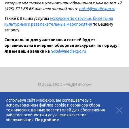
которые мы сможем уточнить при обращении к нам по тел. +7
(495) 721-88-66 или электронной почте
hotel@mediexpo.ru
Также к Вашим услугам
экскурсии по столице, билеты на
культурные и развлекательные мероприятия
по Вашему
запросу.
Специально для участников и гостей будет
организована вечерняя обзорная экскурсия по городу!
Ждем ваши заявки на
hotel@mediexpo.ru
© 2026, ООО «МЕДИ Экспо»
Тел.
+7 (495) 721-8866
E-mail:
expo@mediexpo.ru
Используя сайт Mediexpo, вы соглашаетесь с
использованием файлов cookie и сервисов сбора
Контакты
технических данных посетителей для обеспечения
Политика использования cookies
работоспособности и улучшения качества
Политика конфиденциальности
обслуживания.
Подробнее