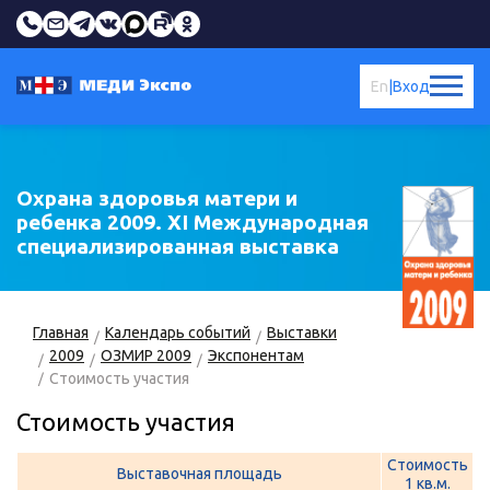
En
|
Вход
Охрана здоровья матери и
ребенка 2009. XI Международная
специализированная выставка
Главная
Календарь событий
Выставки
2009
ОЗМИР 2009
Экспонентам
Стоимость участия
Стоимость участия
Стоимость
Выставочная площадь
1 кв.м.