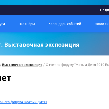
Подп
уги
Партнёры
Календарь событий
Новости
г. Выставочная экспозиция
Выставочная экспозиция
Отчет по форуму "Мать и Дитя 2010 Е
чет
учного форума «Мать и Дитя»