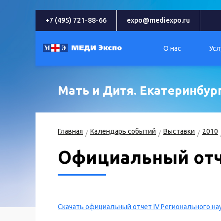
+7 (495) 721-88-66
expo@mediexpo.ru
О нас
Усл
Мать и Дитя. Екатеринбур
Главная
Календарь событий
Выставки
2010
Официальный от
Скачать официальный отчет IV Регионального на