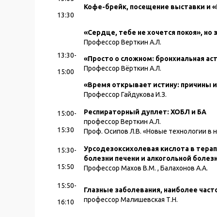
Кофе-брейк, посещение выставки и 
13:30
«Сердце, тебе не хочется покоя», но
Профессор Верткин А.Л.
13:30-
«Просто о сложном: бронхиальная ас
Профессор Вёрткин А.Л.
15:00
«Время открывает истину: причины и 
Профессор Гайдукова И.З.
Респираторный дуплет: ХОБЛ и БА
15:00-
профессор Верткин А.Л.
15:30
Проф. Осипов Л.В. «Новые технологии в 
Урсодезоксихолевая кислота в тера
15:30-
болезни печени и алкогольной болез
15:50
Профессор Махов В.М. , Балахонов А.А.
15:50-
Глазные заболевания, наиболее част
профессор Малишевская Т.Н.
16:10