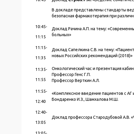
В докладе представлены стандарты вед
безопасная фармакотерапия при различ
10:45-
Доклад Рачина А.П. на тему: «Современ
больных»
11:15
11:15-
Доклад Сапелкина С.В. на тему: «Пациент
новых Российских рекомендаций (2018)»
11:35
Онкологический час и презентация кабин
11:35-
Профессор Генс Г.П.
11:55
Профессор Верткин А.Л.
11:55-
«Комплексное введение пациентов с АГ и
Бондаренко И.З., Шамхалова М.Ш.
12:40
12:40-
Доклад профессора Стародубовой А.В. «
13:05
13:05-