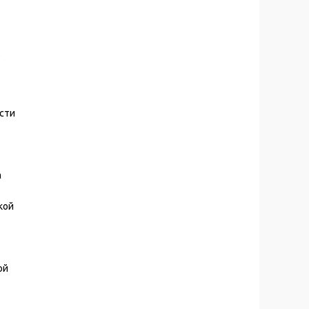
ь
сти
а
кой
ой