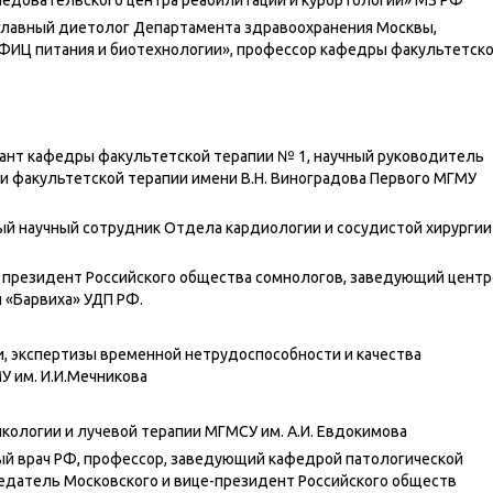
едовательского центра реабилитации и курортологии» МЗ РФ
главный диетолог Департамента здравоохранения Москвы,
«ФИЦ питания и биотехнологии», профессор кафедры факультетск
рант кафедры факультетской терапии № 1, научный руководитель
и факультетской терапии имени В.Н. Виноградова Первого МГМУ
вный научный сотрудник Отдела кардиологии и сосудистой хирургии
, президент Российского общества сомнологов, заведующий цент
 «Барвиха» УДП РФ.
и, экспертизы временной нетрудоспособности и качества
У им. И.И.Мечникова
нкологии и лучевой терапии МГМСУ им. А.И. Евдокимова
ый врач РФ, профессор, заведующий кафедрой патологической
седатель Московского и вице-президент Российского обществ