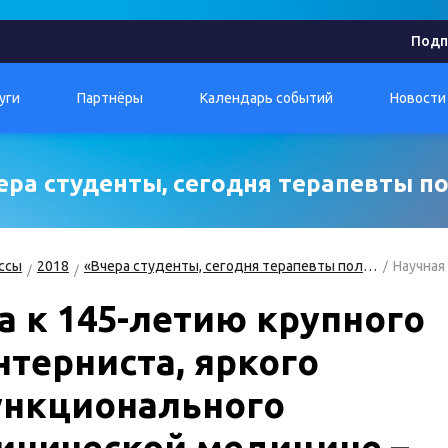
Подп
уги
Партнёры
Календарь событий
Новости
ера студенты, сегодня терапевты п
ссы
2018
«Вчера студенты, сегодня терапевты поликлиники»
Научная
а к 145-летию крупного
нтерниста, яркого
ункционального
инической медицине –