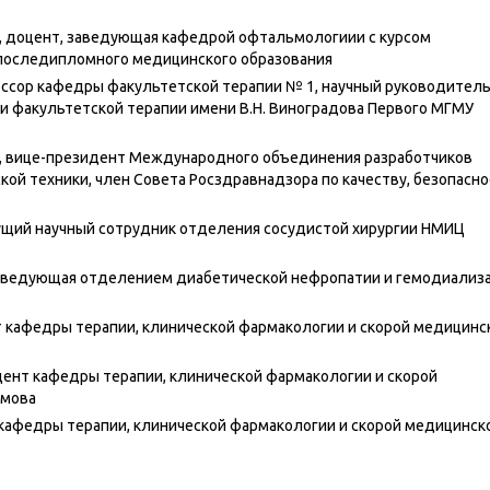
 н., доцент, заведующая кафедрой офтальмологиии с курсом
 последипломного медицинского образования
офессор кафедры факультетской терапии № 1, научный руководител
и факультетской терапии имени В.Н. Виноградова Первого МГМУ
н., вице-президент Международного объединения разработчиков
ой техники, член Совета Росздравнадзора по качеству, безопасно
едущий научный сотрудник отделения сосудистой хирургии НМИЦ
 заведующая отделением диабетической нефропатии и гемодиализ
ент кафедры терапии, клинической фармакологии и скорой медицинс
доцент кафедры терапии, клинической фармакологии и скорой
имова
нт кафедры терапии, клинической фармакологии и скорой медицинск