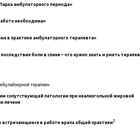
«Парка амбулаторного периода»
 забота необходима»
тма в практике амбулаторного терапевта»
последствия боли в спине – что нужно знать и уметь терапе
небулайзерной терапии»
пии сопутствующей патологии при неалкогольной жировой
ни печени
2
о встречающиеся в работе врача общей практики