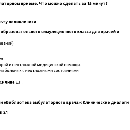
улаторном приеме. Что можно сделать за 15 минут?
вту поликлиники
 образовательного симуляционного класса для врачей и
еваний)
».
корой и неотложной медицинской помощи.
ия больных с неотложными состояниями
Силина Е.Г.
и «Библиотека амбулаторного врача»: Клинические диалоги
к 21