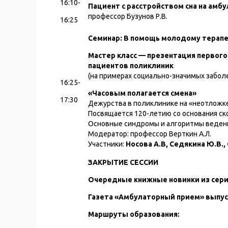
16:10-
Пациент с расстройством сна на амб
профессор Бузунов Р.В.
16:25
Семинар: В помощь молодому терапе
Мастер класс — презентация первого
пациентов поликлиник
(на примерах социально-значимых забол
16:25-
«Часовым полагается смена»
17:30
Дежурства в поликлинике на «неотложке
Посвящается 120-летию со основания с
Основные синдромы и алгоритмы веден
Модератор: профессор Верткин А.Л.
Участники:
Носова А.В, Седякина Ю.В., 
ЗАКРЫТИЕ СЕССИИ
Очередные книжные новинки из сери
Газета «Амбулаторный прием» выпус
Маршруты образования: