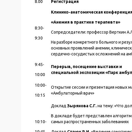
8.00
Регистрация
Клинико-анатомическая конференция
«Анемия в практике терапевта»
8:30-
Сопредседатели: профессор Верткин А.Л.
9:30
На разборе конкретного больного и рез
основных проявлений анемии, клиничес
сердечно-сосудистых осложнений на ам
9:45-
Перерыв, посещение выставки и
специальной экспозиции «Парк амбу
10:00
10:00-
Открытие сессии и презентация новых 
«Амбулаторный врач»
10:15
Доклад
Зырянова С.Г.
на тему: «Что до
В докладе будет представлен алгоритм
10:10-
самых распространенных заболеваниях
10:45
Доклад
Стрюк Р.И.
«Ведение соматичес