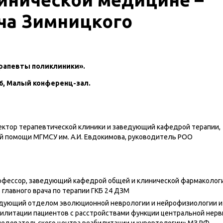
ча Зимницкого
ерапевты поликлиники».
.36, Малый конференц-зал.
ектор терапевтической клиники и заведующий кафедрой терапии,
й помощи МГМСУ им. А.И. Евдокимова, руководитель РОО
профессор, заведующий кафедрой общей и клинической фармаколог
главного врача по терапии ГКБ 24 ДЗМ
едующий отделом эволюционной неврологии и нейрофизиологии и
литации пациентов с расстройствами функции центральной нерв