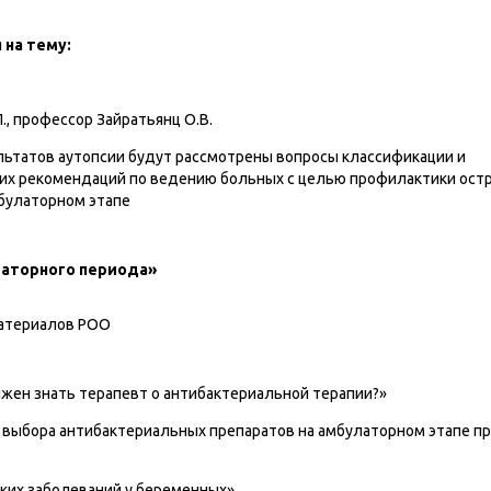
 на тему:
, профессор Зайратьянц О.В.
ультатов аутопсии будут рассмотрены вопросы классификации и
ких рекомендаций по ведению больных с целью профилактики ост
булаторном этапе
латорного периода»
материалов РОО
лжен знать терапевт о антибактериальной терапии?»
 выбора антибактериальных препаратов на амбулаторном этапе п
ких заболеваний у беременных».