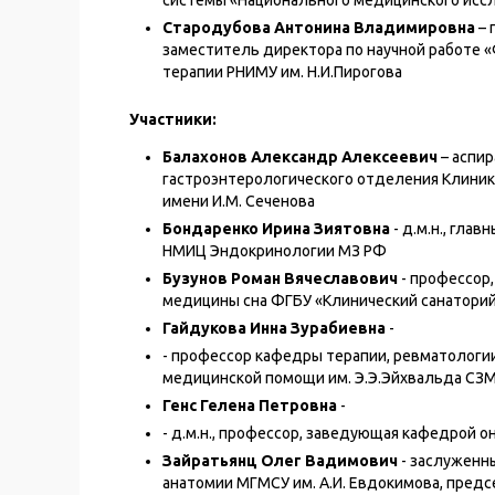
системы «Национального медицинского иссл
Стародубова Антонина Владимировна
– 
заместитель директора по научной работе 
терапии РНИМУ им. Н.И.Пирогова
Участники:
Балахонов Александр Алексеевич
– аспи
гастроэнтерологического отделения Клиник
имени И.М. Сеченова
Бондаренко Ирина Зиятовна
- д.м.н., гла
НМИЦ Эндокринологии МЗ РФ
Бузунов Роман Вячеславович
- профессор
медицины сна ФГБУ «Клинический санаторий
Гайдукова Инна Зурабиевна
-
- профессор кафедры терапии, ревматологи
медицинской помощи им. Э.Э.Эйхвальда СЗМ
Генс Гелена Петровна
-
- д.м.н., профессор, заведующая кафедрой о
Зайратьянц Олег Вадимович
- заслуженн
анатомии МГМСУ им. А.И. Евдокимова, пред