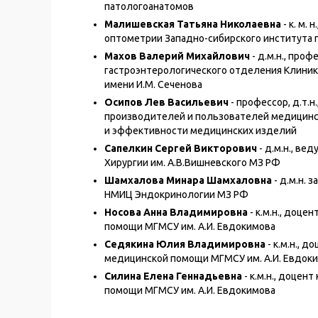
патологоанатомов
Малишевская Татьяна Николаевна
- к. м.
оптометрии Западно-сибирского института
Махов Валерий Михайлович
- д.м.н., пр
гастроэнтерологического отделения Клиник
имени И.М. Сеченова
Осипов Лев Васильевич
- профессор, д.т.
производителей и пользователей медицинск
и эффективности медицинских изделий
Сапелкин Сергей Викторович
- д.м.н., в
Хирургии им. А.В.Вишневского МЗ РФ
Шамхалова Минара Шамхаловна
- д.м.н.
НМИЦ Эндокринологии МЗ РФ
Носова Анна Владимировна
- к.м.н., доц
помощи МГМСУ им. А.И. Евдокимова
Седякина Юлия Владимировна
- к.м.н., 
медицинской помощи МГМСУ им. А.И. Евдок
Силина Елена Геннадьевна
- к.м.н., доце
помощи МГМСУ им. А.И. Евдокимова