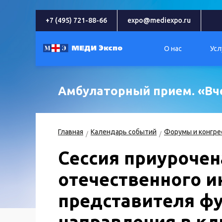
+7 (495) 721-88-66
expo@mediexpo.ru
О нас
Усл
Амбулаторный прием. «Вч
Главная
Календарь событий
Форумы и конгре
Сессия приурочен
отечественного и
представителя ф
направления в кл