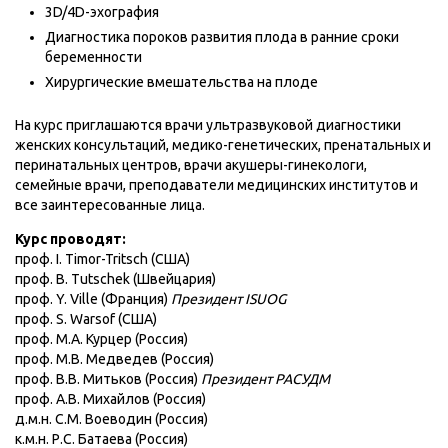
3D/4D-эхография
Диагностика пороков развития плода в ранние сроки
беременности
Хирургические вмешательства на плоде
На курс приглашаются врачи ультразвуковой диагностики
женских консультаций, медико-генетических, пренатальных и
перинатальных центров, врачи акушеры-гинекологи,
семейные врачи, преподаватели медицинских институтов и
все заинтересованные лица.
Курс проводят:
проф. I. Timor-Tritsch (CША)
проф. B. Tutschek (Швейцария)
проф. Y. Ville (Франция)
Президент ISUOG
проф. S. Warsof (США)
проф. М.А. Курцер (Россия)
проф. М.В. Медведев (Россия)
проф. В.В. Митьков (Россия)
Президент РАСУДМ
проф. А.В. Михайлов (Россия)
д.м.н. С.М. Воеводин (Россия)
к.м.н. Р.С. Батаева (Россия)