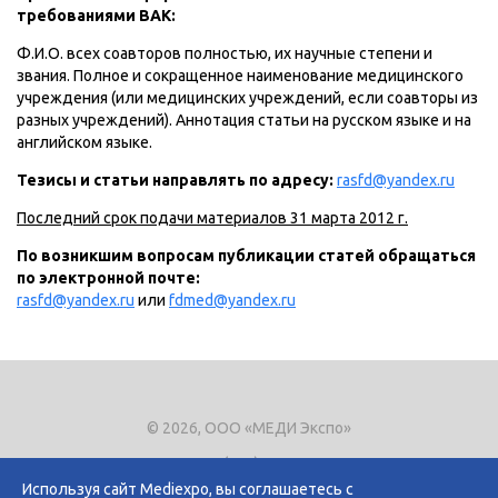
требованиями ВАК:
Ф.И.О. всех соавторов полностью, их научные степени и
звания. Полное и сокращенное наименование медицинского
учреждения (или медицинских учреждений, если соавторы из
разных учреждений). Аннотация статьи на русском языке и на
английском языке.
Тезисы и статьи направлять по адресу:
rasfd@yandex.ru
Последний срок подачи материалов 31 марта 2012 г.
По возникшим вопросам публикации статей обращаться
по электронной почте:
rasfd@yandex.ru
или
fdmed@yandex.ru
© 2026, ООО «МЕДИ Экспо»
Тел.
+7 (495) 721-8866
E-mail:
expo@mediexpo.ru
Используя сайт Mediexpo, вы соглашаетесь с