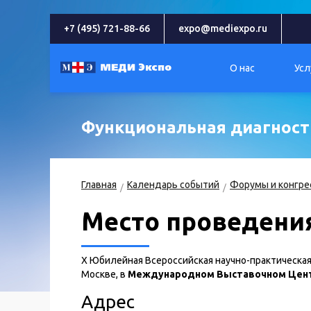
+7 (495) 721-88-66
expo@mediexpo.ru
О нас
Усл
Функциональная диагности
Главная
Календарь событий
Форумы и конгре
Место проведени
X Юбилейная Всероссийская научно-практическая
Москве, в
Международном Выставочном Центр
Адрес