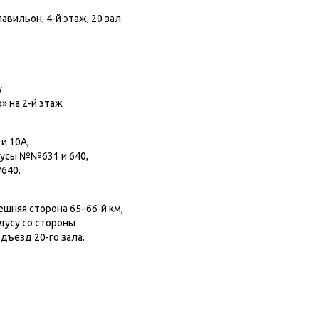
авильон, 4-й этаж, 20 зал.
у
» на 2-й этаж
и 10А,
бусы №№631 и 640,
640.
шняя сторона 65–66-й км,
ндусу со стороны
одъезд 20-го зала.