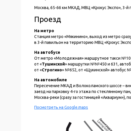
Москва, 65-66 км МКАД, МВЦ «Крокус Экспо», 3-й п
Проезд
На метро
Станция метро «Мякинино», выход из метро сраз
в 3-й павильон на территорию МВЦ «Крокус Экспо
На автобусе
От метро «Молодежная» маршрутное такси №10 
от «
Тушинской
» маршрутки №№450 и 631, авто
от «
Строгино
» №652, от «Щукинской» автобус №
На автомобиле
Пересечение МКАД и Волоколамского шоссе – вне
заезд на парковку 4-го этажа по стеклянному па
Москва-реки (сразу за гостиницей «Аквариум»), п
Посмотреть на Google.maps