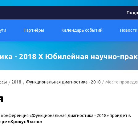
Подп
уги
Партнёры
Календарь событий
Новости
ка - 2018 X Юбилейная научно-пра
ссы
2018
Функциональная диагностика - 2018
Место проведе
я
 конференция «Функциональная диагностика - 2018» пройдет в
е «Крокус Экспо»