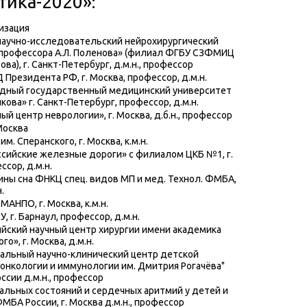
тика-2020»:
низация
научно-исследовательский нейрохирургический
 профессора А.Л. Поленова» (филиал ФГБУ СЗФМИЦ
ова), г. Санкт-Петербург, д.м.н., профессор
Президента РФ, г. Москва, профессор, д.м.н.
адный государственный медицинский университет
икова» г. Санкт-Петербург, профессор, д.м.н.
й центр неврологии», г. Москва, д.б.н., профессор
Москва
м. Сперанского, г. Москва, к.м.н.
сийские железные дороги» с филиалом ЦКБ №1, г.
сор, д.м.н.
ны сна ФНКЦ спец. видов МП и мед. Технол. ФМБА,
.
АНПО, г. Москва, к.м.н.
, г. Барнаул, профессор, д.м.н.
йский научный центр хирургии имени академика
го», г. Москва, д.м.н.
льный научно-клинический центр детской
 онкологии и иммунологии им. Дмитрия Рогачёва"
ссии д.м.н., профессор
альных состояний и сердечных аритмий у детей и
МБА России, г. Москва д.м.н., профессор