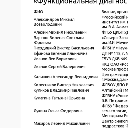
«Функциональная диагнос
ФИО
Звание, орга
«Российский 
Александров Михаил
институт им.
Всеволодович
им. В.А. Алмаз
Алехин Михаил Николаевич
ФГБУ ЦКБП УД 
Бартош-Зеленая Светлана
«Северо-Зап
Юрьевна
им. И.И. Мечн
Гнездицкий Виктор Васильевич
ФГБНУ «Научны
Ефанова Евгения Ильинична
ДП № 118, г. 
Иванов Лев Борисович
ГБУЗ ДКБ №9 и
НКЦ ОАО «Рос
Иванов Сергей Валерьевич
Москва профес
Центр медици
Калинкин Александр Леонидович
г.Москва,д.м.н
Колесников Виктор Николаевич
ФГБОУ ДПО РМ
Куликов Владимир Павлович
Алтайский ГМУ
ФГБНУ «Росси
Кулагина Татьяна Юрьевна
Б.В. Петровско
ФГБУ "Федера
Лукина Ольга Федоровна
гематологии,
Минздрава Ро
Центр синкоп
Макаров Леонид Михайлович
подростков Ф