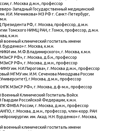
ии, г. Москва д.м.н., профессор
еверо-Западный Государственный медицинский
м. И.И. Мечникова» МЗ РФ г. Санкт-Петербург,
м.н.
Президента РФ, г. Москва, профессор, д.м.н.
ии Томского НИМЦ РАН, г.Томск, профессор, д.м.н.
ва, к.м.н.
й военный клинический госпиталь имени
. Бурденко» г. Москва, к.м.н.
КИ им. М.Ф.Владимирского», г. Москва, к.м.н.
ЗиСР РФ», г. Москва, д.б.н., профессор
ЗиСР РФ», г. Москва, д.м.н., профессор
МУ им. Н.И.Пирогова», г. Москва д.м.н., профессор
вый МГМУ им. И.М. Сеченова Минздрава России
Университет), г.Москва, д.м.н., профессор
НПК МЗиСР РФ», г. Москва, д.ф-м.н., профессор
 Военный Клинический Госпиталь Войск
 Гвардии Российской Федерации, к.м.н.
К ФМБА России, г. Москва, д.м.н., профессор
ПО, г. Москва, д.м.н., профессор, член-корр. РАН
йрохирургии. им. Акад. Н.Н. Бурденко» г. Москва,
й военный клинический госпиталь имени