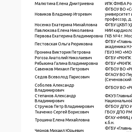
Малютина Елена Дмитриевна
ИПК ФМБА Росс
ФГБОУ ВО «С
Новиков Владимир Игоревич
университет и
профессор, д.
Носенко Екатерина Михайловна
ФГБУ ЦКБП УД 
Павлюкова Елена Николаевна
НИИ кардиолог
Первова Екатерина Владимировна
ГКБ №4 г. Моск
ФГБУ «Главны
Пестовская Ольга Рюриковна
академика Н.Н
Пронина Виктория Петровна
ГБУЗ МО «МОНИ
Рогоза Анатолий Николаевич
ФГБУ «РКНПК М
Рябыкина Галина Владимировна
ФГБУ «РКНПК М
Савенков Михаил Петрович
ФГБОУ ВО «РНИ
ФГАОУ ВО Пер
Седов Всеволод Парисович
(Сеченовский 
Соболев Александр
ФГБОУ ВО «РК
Владимирович
Степанов Александр
ФКУЗ Главный
Владимирович
Национальной
Стручков Петр Владимирович
ФГБОУ ДПО ИП
Ткаченко Сергей Борисович
ГБОУ ДПО РМАН
ФГАУ «НМИЦ не
Трошина Елена Михайловна
к.б.н.
ФГБУ «Главны
Чернов Михаил Юрьевич