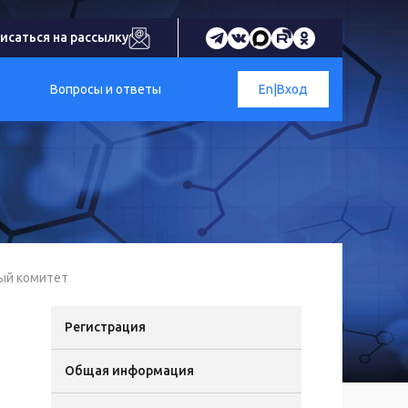
исаться на рассылку
Вопросы и ответы
En
|
Вход
ый комитет
Регистрация
Общая информация