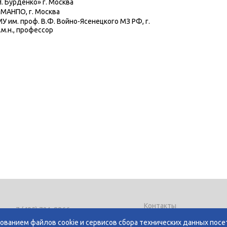
. Бурденко» г. Москва
МАНПО, г. Москва
 им. проф. В.Ф. Войно-Ясенецкого МЗ РФ, г.
.м.н., профессор
Контакты
ел.
+7 (495) 721-8866
Политика использования
-mail:
expo@mediexpo.ru
зованием файлов cookie и сервисов сбора технических данных по
Политика конфиденциа