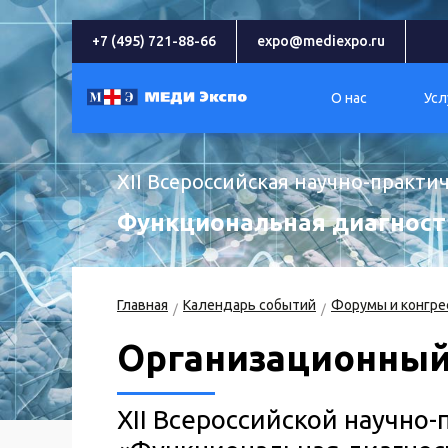
+7 (495) 721-88-66
expo@mediexpo.ru
О нас
Усл
XII Всероссийская научно-практ
Функциональная диагности
Главная
Календарь событий
Форумы и конгре
Организационный
XII Всероссийской научно