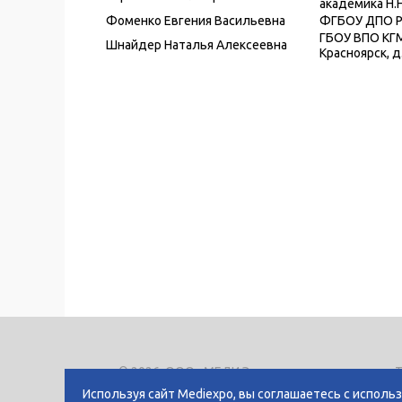
академика Н.Н
Фоменко Евгения Васильевна
ФГБОУ ДПО Р
ГБОУ ВПО КГМУ
Шнайдер Наталья Алексеевна
Красноярск, д
© 2026, ООО «МЕДИ Экспо»
Т
E
Используя сайт Mediexpo, вы соглашаетесь с исполь