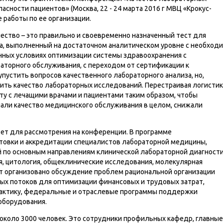
асности пациентов» (Москва, 22 - 24 марта 2016 г МВЦ «Крокус-
 работы по ее организации.
ество – это правильно и своевременно назначенный тест для
а, выполненный на достаточном аналитическом уровне с необход
нных условиях оптимизации системы здравоохранения с
торного обслуживания, с переходом от сертификации к
пустить вопросов качественного лабораторного анализа, но,
ть качество лабораторных исследований. Перестраивая логистик
ту с лечащими врачами и пациентами таким образом, чтобы
али качество медицинского обслуживания в целом, снижали
тет для рассмотрения на конференции. В программе
товки и аккредитации специалистов лабораторной медицины,
й по основным направлениям клинической лабораторной диагности
я, цитология, общеклинические исследования, молекулярная
ет организовано обсуждение проблем рациональной организации
ых потоков для оптимизации финансовых и трудовых затрат,
рактику, федеральные и отраслевые программы поддержки
оборудования.
около 3000 человек. Это сотрудники профильных кафедр, главные