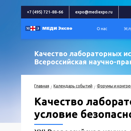
+7 (495) 721-88-66
expo@mediexpo.ru
О нас
Усл
Качество лабораторных ис
Всероссийская научно-пр
Главная
Календарь событий
Форумы и конгре
Качество лаборат
условие безопасн