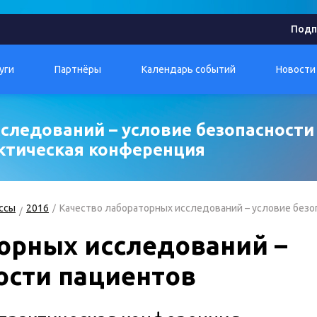
Подп
уги
Партнёры
Календарь событий
Новости
следований – условие безопасности 
актическая конференция
ссы
2016
Качество лабораторных исследований – условие безо
орных исследований –
ости пациентов