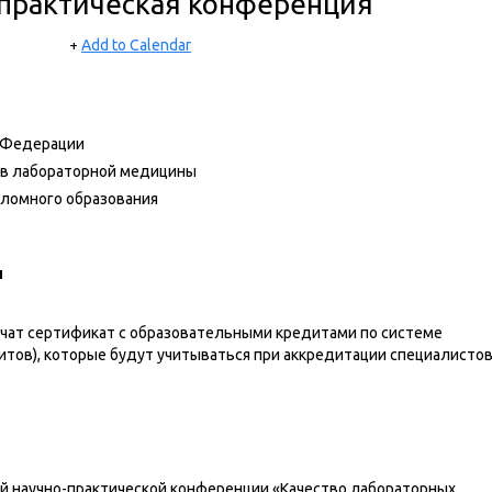
-практическая конференция
Add to Calendar
+
 Федерации
ов лабораторной медицины
пломного образования
и
чат сертификат с образовательными кредитами по системе
тов), которые будут учитываться при аккредитации специалистов
й научно-практической конференции «Качество лабораторных