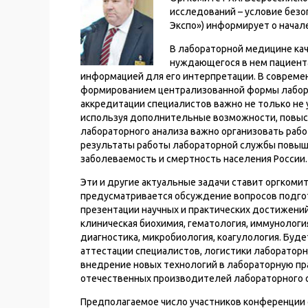
исследований – условие безоп
Экспо») информирует о начале
В лабораторной медицине кач
нуждающегося в нем пациент
информацией для его интерпретации. В совреме
формированием централизованной формы лабора
аккредитации специалистов важно не только не у
используя дополнительные возможности, повыси
лабораторного анализа важно организовать рабо
результаты работы лабораторной службы повыш
заболеваемость и смертность населения России.
Эти и другие актуальные задачи ставит оргкоми
предусматривается обсуждение вопросов подго
презентации научных и практических достижени
клиническая биохимия, гематология, иммунологи
диагностика, микробиология, коагулология. Буд
аттестации специалистов, логистики лабораторн
внедрение новых технологий в лабораторную п
отечественных производителей лабораторного 
Предполагаемое число участников конференции 