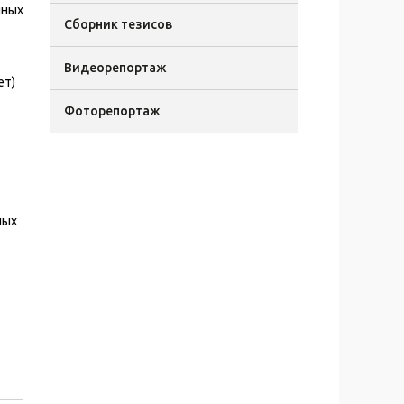
нных
Сборник тезисов
Видеорепортаж
ет)
Фоторепортаж
ных