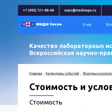
+7 (495) 721-88-66
expo@mediexpo.ru
О нас
Усл
Качество лабораторных ис
Всероссийская научно-пр
Главная
Календарь событий
Форумы и конгре
Стоимость и усло
Стоимость