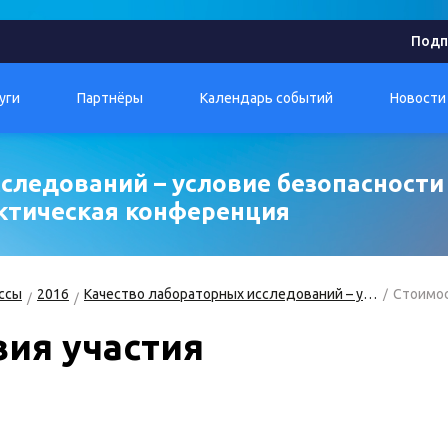
Подп
уги
Партнёры
Календарь событий
Новости
следований – условие безопасности 
актическая конференция
ссы
2016
Качество лабораторных исследований – условие безопасности пациентов
Стоимос
вия участия