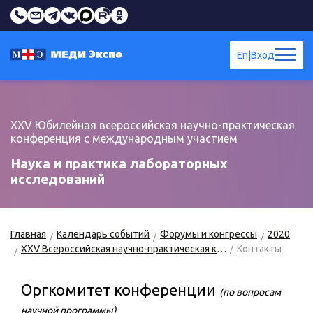
En
|
Вход
XXV Юбилейная всероссийская научно-практическая
конференция с международным участием
Наука и практика лабораторных
исследований
Главная
Календарь событий
Форумы и конгрессы
2020
XXV Всероссийская научно-практическая конференция «Наука и практика лабораторных исследований»
Контакты
Оргкомитет конференции
(по вопросам
научной программы)