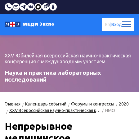
En
|
Вход
XXV Юбилейная всероссийская научно-практическая
конференция с международным участием
Наука и практика лабораторных
исследований
Главная
Календарь событий
Форумы и конгрессы
2020
XXV Всероссийская научно-практическая конференция «Наука и практика лабораторных исследований»
НМО
Непрерывное
медицинское