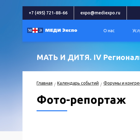
+7 (495) 721-88-66
expo@mediexpo.ru
О нас
Усл
МАТЬ И ДИТЯ. IV Региона
Главная
Календарь событий
Форумы и конгре
Фото-репортаж