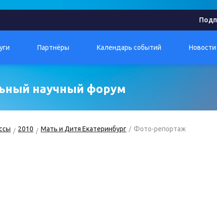
Подп
уги
Партнёры
Календарь событий
Новости
льный научный форум
ссы
2010
Мать и Дитя Екатеринбург
Фото-репортаж