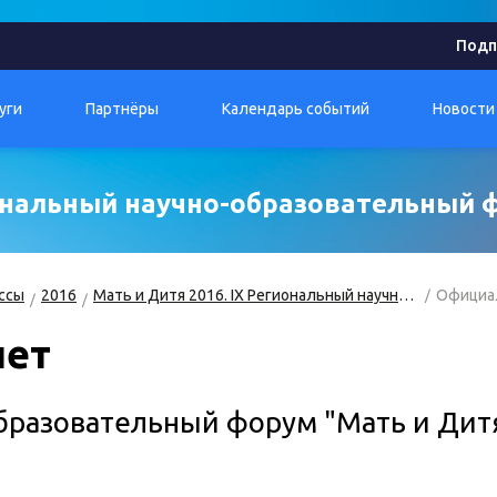
Подп
уги
Партнёры
Календарь событий
Новости
иональный научно-образовательный 
ссы
2016
Мать и Дитя 2016. IX Региональный научно-образовательный форум
Официа
чет
бразовательный форум "Мать и Дитя