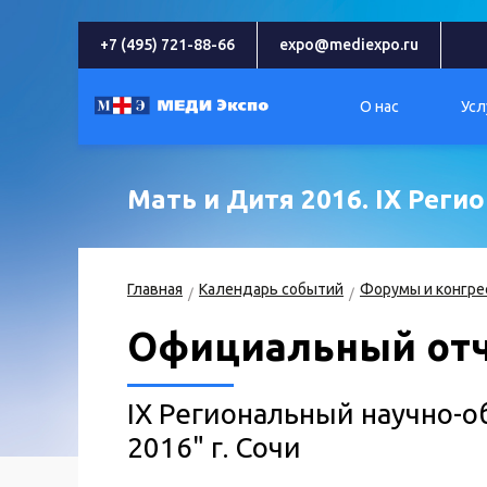
+7 (495) 721-88-66
expo@mediexpo.ru
О нас
Усл
Мать и Дитя 2016. IX Рег
Главная
Календарь событий
Форумы и конгре
Официальный от
IX Региональный научно-о
2016" г. Сочи