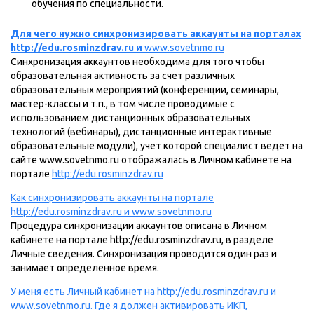
обучения по специальности.
Для чего нужно синхронизировать аккаунты на порталах
http://edu.rosminzdrav.ru и
www.sovetnmo.ru
Синхронизация аккаунтов необходима для того чтобы
образовательная активность за счет различных
образовательных мероприятий (конференции, семинары,
мастер-классы и т.п., в том числе проводимые с
использованием дистанционных образовательных
технологий (вебинары), дистанционные интерактивные
образовательные модули), учет которой специалист ведет на
сайте www.sovetnmo.ru отображалась в Личном кабинете на
портале
http://edu.rosminzdrav.ru
Как синхронизировать аккаунты на портале
http://edu.rosminzdrav.ru и
www.sovetnmo.ru
Процедура синхронизации аккаунтов описана в Личном
кабинете на портале http://edu.rosminzdrav.ru, в разделе
Личные сведения. Синхронизация проводится один раз и
занимает определенное время.
У меня есть Личный кабинет на http://edu.rosminzdrav.ru и
www.sovetnmo.ru. Где я должен активировать ИКП,