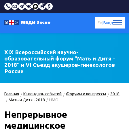
En
|
Вход
XIX Всероссийский научно-
образовательный форум "Мать и Дитя -
2018" и VI Cъезд акушеров-гинекологов
России
Главная
Календарь событий
Форумы и конгрессы
2018
Мать и Дитя - 2018
НМО
Непрерывное
медицинское