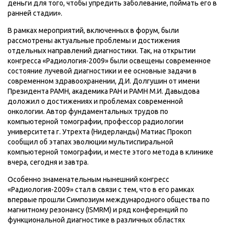
деньги для того, чтобы упредить заболевание, поймать его в
ранней стадии».
В рамках мероприятий, включенных в форум, были
рассмотрены актуальные проблемы и достижения
отдельных направлений диагностики. Так, на открытии
конгресса «Радиология-2009» были освещены современное
состояние лучевой диагностики и ее основные задачи в
современном здравоохранении, Д.И. Долгушин от имени
Президента РАМН, академика РАН и РАМН М.И. Давыдова
доложил о достижениях и проблемах современной
онкологии. Автор фундаментальных трудов по
компьютерной томографии, профессор радиологии
университета г. Утрехта (Нидерланды) Матиас Прокоп
сообщил об этапах эволюции мультиспиральной
компьютерной томографии, и месте этого метода в клинике
вчера, сегодня и завтра.
Особенно знаменательным нынешний конгресс
«Радиология-2009» стал в связи с тем, что в его рамках
впервые прошли Симпозиум международного общества по
магнитному резонансу (ISMRM) и ряд конференций по
функциональной диагностике в различных областях