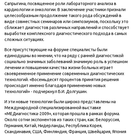
Сапрыгина, посвященное роли лабораторного анализа в
кардиологии и онкологии. В заключение участники признали
целесообразным продолжение такого рода обсуждений в
виде совместных семинаров или симпозиумов, поскольку это
сближает диагностов различных направлений и способствует
выработке комплексного диагностического подхода в самых
сложных ситуациях.
Все присутствующие на форуме специалисты были
единодушны во мнении, что на ряду с ранней диагностикой
социально значимых заболеваний значимую роль в успешном
лечении и повышении качества жизни больных играет
своевременное применение современных диагностических
технологий. «Восемьдесят процентов принятия решения
происходит именно благодаря применению новых
технологий» - подчеркнул Б.И. Долгушин.
И эти новые технологии были широко представлены на
Международной специализированной выставке
«МЕДиагностика-2009», которая прошла в рамках форума.
Около сотни экспонентов из таких стран, как: Белоруссия,
Германия, Китай, Нидерланды, Республика Корея,
Скандинавия, США, Финляндия, Франция, Швейцария, Япония