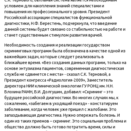
С.К. Тернового, балльная система является необходимым
условием для накопления знаний специалистами и
повышения их профессионального уровня. Президент
Российской ассоциации специалистов функциональной
диагностики, Н.Ф. Берестень, подчеркнула, что введение
данной системы будет связано со стабильностью на работе и
станет существенным стимулом развития врачей.
Необходимость создания и реализации государством
скрининговых программ была обозначена в качестве одной из
важнейших задач, которые следует реализовать в
ближайшее время. «Без создания данных программ, только на
основе энтузиазма пациентов, современная диагностическая
служба не сдвинется с места» - сказал С.К. Терновой, а
Президент конгресса «Радиология-2009», Заместитель
директора НИИ клинической онкологии ГУ РОНЦ им. Н.Н.
Блохина РАМН, Б.И. Долгушин, добавил: «Скрининг – это
будущее российской диагностики. Во многих случаях мы, к
сожалению, «забегаем в уходящий поезд» - констатируем
заболевание, когда человек уже пришел с жалобами. Это
запаздывающая диагностика. Нужно опережать болезнь. И
один из таких приемов – скрининг. Это социальная проблема и
общество должно быть готово потратить время, силы и