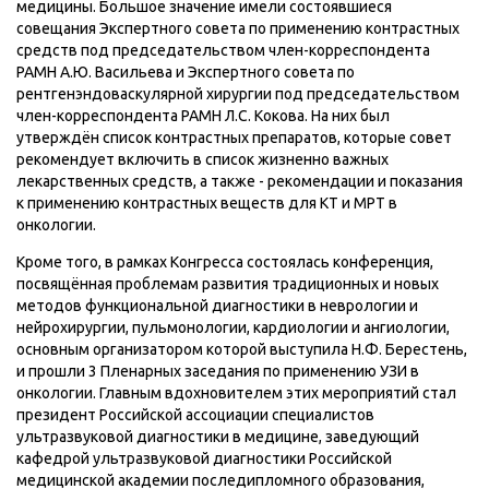
медицины. Большое значение имели состоявшиеся
совещания Экспертного совета по применению контрастных
средств под председательством член-корреспондента
РАМН А.Ю. Васильева и Экспертного совета по
рентгенэндоваскулярной хирургии под председательством
член-корреспондента РАМН Л.С. Кокова. На них был
утверждён список контрастных препаратов, которые совет
рекомендует включить в список жизненно важных
лекарственных средств, а также - рекомендации и показания
к применению контрастных веществ для КТ и МРТ в
онкологии.
Кроме того, в рамках Конгресса состоялась конференция,
посвящённая проблемам развития традиционных и новых
методов функциональной диагностики в неврологии и
нейрохирургии, пульмонологии, кардиологии и ангиологии,
основным организатором которой выступила Н.Ф. Берестень,
и прошли 3 Пленарных заседания по применению УЗИ в
онкологии. Главным вдохновителем этих мероприятий стал
президент Российской ассоциации специалистов
ультразвуковой диагностики в медицине, заведующий
кафедрой ультразвуковой диагностики Российской
медицинской академии последипломного образования,