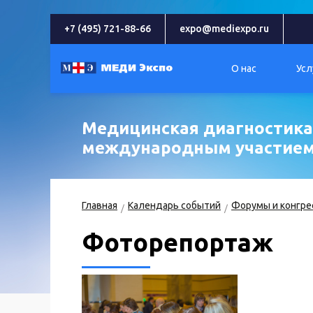
+7 (495) 721-88-66
expo@mediexpo.ru
О нас
Усл
Медицинская диагностика 
международным участие
Главная
Календарь событий
Форумы и конгре
Фоторепортаж