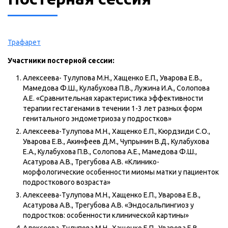
Трафарет
Участники постерной сессии:
Алексеева- Тулупова М.Н., Хащенко Е.П., Уварова Е.В.,
Мамедова Ф.Ш., Кулабухова П.В., Лужина И.А., Солопова
А.Е. «Сравнительная характеристика эффективности
терапии гестагенами в течении 1-3 лет разных форм
генитального эндометриоза у подростков»
Алексеева-Тулупова М.Н., Хащенко Е.П., Кюрдзиди С.О.,
Уварова Е.В., Акинфеев Д.М., Чупрынин В.Д., Кулабухова
Е.А., Кулабухова П.В., Солопова А.Е., Мамедова Ф.Ш.,
Асатурова А.В., Трегубова А.В. «Клинико-
морфологические особенности миомы матки у пациенток
подросткового возраста»
Алексеева-Тулупова М.Н., Хащенко Е.П., Уварова Е.В.,
Асатурова А.В., Трегубова А.В. «Эндосальпингиоз у
подростков: особенности клинической картины»