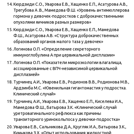
Кюрдзиди С.О., Уварова Е.В., Хащенко Е.П., Асатурова А.В.,
Трегубова А .В., Мамедова Ф.Ш. «Уровень антимюллерова
гормона у девочек-подростков с доброкачественными
опухолями яичников разных размеров»
Кюрдзиди С.О., Уварова Е.В., Хащенко Е.П., Мамедова
Ф.Ш., Асатурова А.В. «Структура доброкачественных
образований органов малого таза у девочек»
Логинова О.П. «Определение секреторного
иммуноглобулина А при цервикальной дисплазии»
Логинова О.П. «Показатели микроэкологии влагалища,
ассоциированные с ВПЧ-независимой цервикальной
дисплазией»
Турчинец А.И., Уварова Е.В., Родионов В.В., Родионова М.В.,
Ардзинба М.С. «Ювенильная гигантомастия у подростка.
Клинический случай»
Турчинец А.И., Уварова Е.В., Хащенко Е.П., Киселева И.А.,
Мамедова Ф.Ш., Батырова З.К. «Клинический случай
уретровагинального рефлюкса как причины
транзиторного уринокольпоса у девочки-подростка»
Уварова Е.В., Сальникова Д.А., Кругляк И.А., Батырова З.К.,
Кумыкова З.Х. «Опыт использования жидкостной