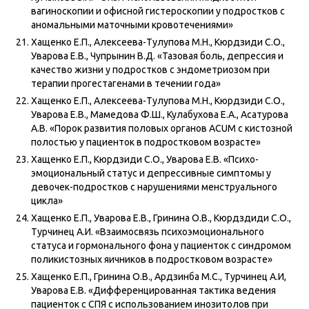
вагиноскопии и офисной гистероскопии у подростков с
аномальными маточными кровотечениями»
Хащенко Е.П., Алексеева-Тулупова М.Н., Кюрдзиди С.О.,
Уварова Е.В., Чупрынин В.Д. «Тазовая боль, депрессия и
качество жизни у подростков с эндометриозом при
терапии прогестагенами в течении года»
Хащенко Е.П., Алексеева-Тулупова М.Н., Кюрдзиди С.О.,
Уварова Е.В., Мамедова Ф.Ш., Кулабухова Е.А., Асатурова
А.В. «Порок развития половых органов ACUM с кистозной
полостью у пациенток в подростковом возрасте»
Хащенко Е.П., Кюрдзиди С.О., Уварова Е.В. «Психо-
эмоциональный статус и депрессивные симптомы у
девочек-подростков с нарушениями менструального
цикла»
Хащенко Е.П., Уварова Е.В., Гринина О.В., Кюрдздиди С.О.,
Турчинец А.И. «Взаимосвязь психоэмоционального
статуса и гормонального фона у пациенток с синдромом
поликистозных яичников в подростковом возрасте»
Хащенко Е.П., Гринина О.В., Ардзинба М.С., Турчинец А.И,
Уварова Е.В. «Дифференцированная тактика ведения
пациенток с СПЯ с использованием инозитолов при