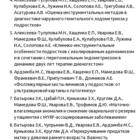
Алексеева-Тулупова М.Н., Хащенко Е.П., Уварова Е.В.,
Кулабухова Е.А., Лужина И.А., Солопова А.Е., Трегубова А.В.,
Асатурова А.В. «Оценка инструментальных методов в
диагностике наружного генитального эндометриоза у
подростков»
Алексеева-Тулупова М.Н., Хащенко Е.П., Уварова Е.В.,
Мамедова Ф.Ш., Кулабухова Е.А., Кулабухова П.В., Лужина
И.А., Солопова А.Е. «Клинико-инструментальные
особенности подростков с изолированным аденомиозом
и в сочетании с перитонеальным эндометриозом в
динамике двух лет терапии диеногестом»
Ардзинба М..С, Уварова Е.В., Хащенко Е.П., Мамедова Ф.Ш.,
Франкевич В.Е., Припутневич Т.В., Донников А.Е.
«Фолликулярные кисты яичников у подростков: от
ультразвуковой картины к патогенезу»
Батырова З.К., Цабай П.Н., Кумыкова З.Х., Кругляк Д.А.,
Мамедова Ф.Ш., Уварова Е.В., Трофимов Д.Ю. «Маточно-
влагалищная аномалия и снижение овариального резерва
у пациентки с MYRF-ассоциированным заболеванием»
Батырова З.К., Чупрынин В.Д., Уварова Е.В., Ардзинба М.С.,
Кумыкова З.Х., Кругляк Д.А. «Перекручивание придатков
матки у девочки раннего возраста. Важность