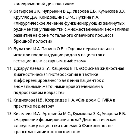
своевременной диагностики»
Батырова З.К., Чупрынин В.Д., Уварова Е.В., Кумыкова З.Х.,
Кругляк Д.А., Кондрашина О.М., Лужина И.А.
«Хирургическое лечение функционирующих замкнутых
рудиментов у пациентки с множественными аномалиями
развития на фоне тотального спаечного процесса
брюшной полости»
Булатова И.А. Панина О.Б. «Оценка перинатальных
исходов после индукции родов у пациенток с
гестационным сахарным диабетом»
Джаруллаева З. У., Хащенко Е. П. «Офисная жидкостная
диагностическая гистероскопия в тактике
дифференцированного ведения пациенток с
аномальными маточными кровотечениями в
подростковом возрасте»
Кидиекова Н.Б., Кохреидзе Н.А. «Синдром OHVIRA в
практике педиатра»
Киселева И.А., Ардзинба М.С., Кумыкова З.Х., Уварова Е.В.
«Нарушение формирования пола? Диагностическая
«ловушка» у пациентки с анемией Фанкони после
трансплантации костного мозга»