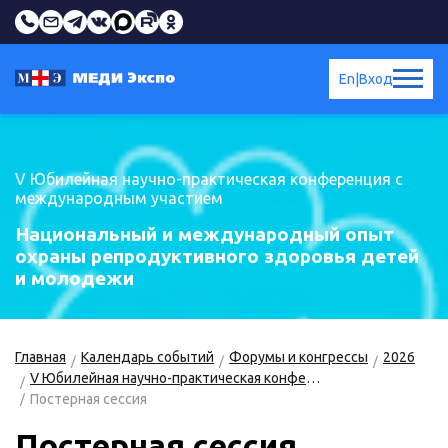
En
|
Вход
V Юбилейная научно-практическая конференция с
международным участием
Национальный и международный опыт
охраны репродуктивного здоровья детей
и молодежи
Главная
Календарь событий
Форумы и конгрессы
2026
V Юбилейная научно-практическая конференция с международным участием «Национальный и международный опыт охраны репродуктивного здоровья детей и молодежи»
Постерная сессия
Постерная сессия