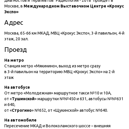
диагностов и терапевтов "Радиология - 2018" пройдет в
Москве, в
Международном Выставочном Центре «Крокус
Экспо»
Адрес
Москва, 65-66 км МКАД, МВЦ «Крокус Экспо», 3-й павильон, 4-й
этаж, 20 зал.
Проезд
На метро
Станция метро «Мякинино», выход из метро сразу
в 3-й павильон на территорию МВЦ «Крокус Экспо» на 2-й
этаж
На автобусе
От метро «Молодежная» маршрутное такси №10 и 10А,
от «
Тушинской
» маршрутки №№450 и 631, автобусы №№631
и 640,
от «
Строгино
» №652, от «Щукинской» автобус №640.
На автомобиле
Пересечение МКАД и Волоколамского шоссе – внешняя