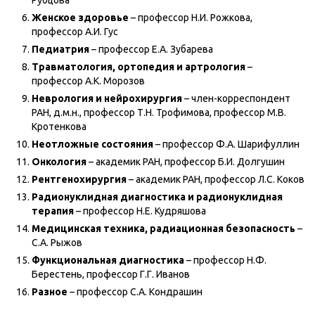
Рубцова
Женское здоровье
– профессор Н.И. Рожкова,
профессор А.И. Гус
Педиатрия
– профессор Е.А. Зубарева
Травматология, ортопедия и артрология
–
профессор А.К. Морозов
Неврология и нейрохирургия
– член-корреспондент
РАН, д.м.н., профессор Т.Н. Трофимова, профессор М.В.
Кротенкова
Неотложные состояния
– профессор Ф.А. Шарифуллин
Онкология
– академик РАН, профессор Б.И. Долгушин
Рентгенохирургия
– академик РАН, профессор Л.С. Коков
Радионуклидная диагностика и радионуклидная
терапия
– профессор Н.Е. Кудряшова
Медицинская техника, радиационная безопасность
–
С.А. Рыжов
Функциональная диагностика
– профессор Н.Ф.
Берестень, профессор Г.Г. Иванов
Разное
– профессор С.А. Кондрашин