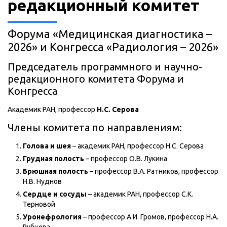
редакционный комитет
Форума «Медицинская диагностика –
2026» и Конгресса «Радиология – 2026»
Председатель программного и научно-
редакционного комитета Форума и
Конгресса
Академик РАН, профессор
Н.С. Серова
Члены комитета по направлениям:
Голова и шея
– академик РАН, профессор Н.С. Серова
Грудная полость
– профессор О.В. Лукина
Брюшная полость
– профессор В.А. Ратников, профессор
Н.В. Нуднов
Сердце и сосуды
– академик РАН, профессор С.К.
Терновой
Уронефрология
– профессор А.И. Громов, профессор Н.А.