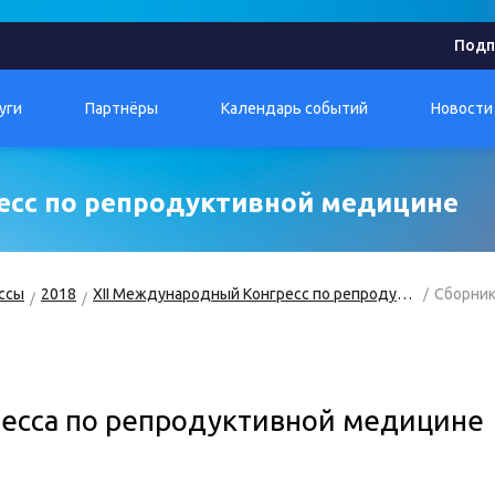
Подп
уги
Партнёры
Календарь событий
Новости
есс по репродуктивной медицине
ссы
2018
XII Международный Конгресс по репродуктивной медицине
Сборник
ресса по репродуктивной медицине