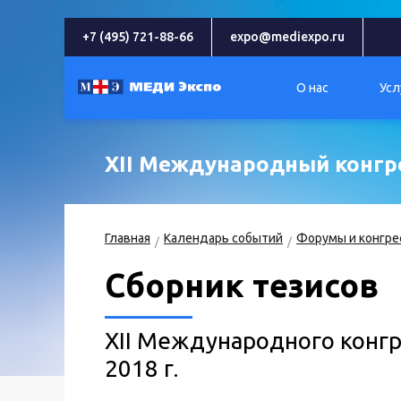
+7 (495) 721-88-66
expo@mediexpo.ru
О нас
Усл
XII Международный конгр
Главная
Календарь событий
Форумы и конгре
Сборник тезисов
XII Международного конг
2018 г.