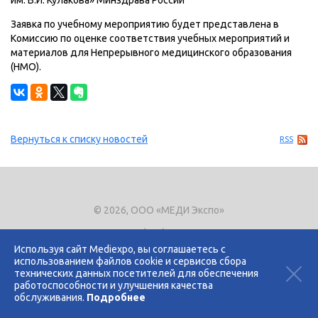
им. В.И. Кулакова» Минздрава России
Заявка по учебному мероприятию будет представлена в
Комиссию по оценке соответствия учебных мероприятий и
материалов для Непрерывного медицинского образования
(НМО).
Вернуться к списку новостей
RSS
© 2026, ООО «МЕДИ Экспо»
Тел.
+7 (495) 721-8866
E-mail:
expo@mediexpo.ru
Используя сайт Mediexpo, вы соглашаетесь с
использованием файлов cookie и сервисов сбора
Контакты
технических данных посетителей для обеспечения
Политика использования cookies
работоспособности и улучшения качества
Политика конфиденциальности
обслуживания.
Подробнее