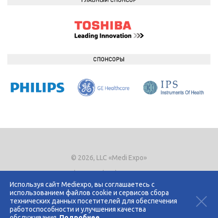
© 2026, LLC «Medi Expo»
Phone.
+7 (495) 721-8866
E-mail:
expo@mediexpo.ru
Используя сайт Mediexpo, вы соглашаетесь с
использованием файлов cookie и сервисов сбора
Контакты
технических данных посетителей для обеспечения
Политика использования cookies
работоспособности и улучшения качества
Политика конфиденциальности
обслуживания.
Подробнее