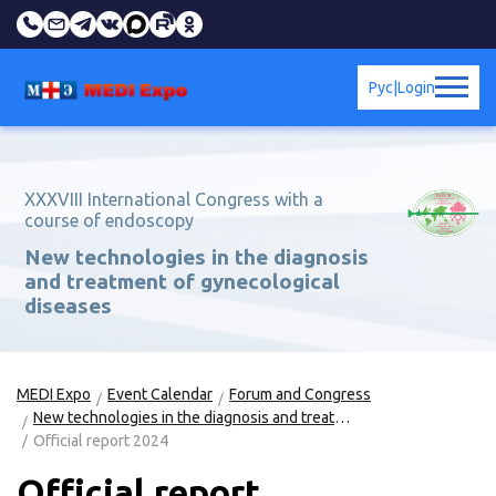
Рус
|
Login
XXXVIII International Congress with a
course of endoscopy
New technologies in the diagnosis
and treatment of gynecological
diseases
MEDI Expo
Event Calendar
Forum and Congress
New technologies in the diagnosis and treatment of gynecological diseases. XXXVIII International Congress with a course of endoscopy
Official report 2024
Official report