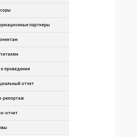
нсоры
ормационные партнеры
онентам
етителям
о проведения
циальный отчет
о-репортаж
о-отчет
ывы