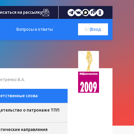
исаться на рассылку
Вопросы и ответы
En
|
Вход
етренко В.А.
етственные слова
етельство о патронаже ТПП
тические направления