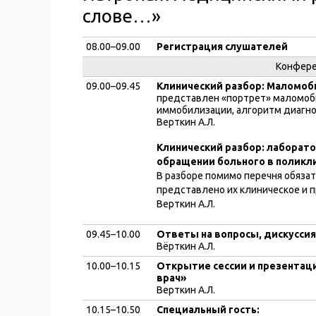
слове…»
08.00–09.00
Регистрация слушателей
Конфере
09.00–09.45
Клинический разбор: Маломоб
представлен «портрет» маломоб
иммобилизации, алгоритм диагно
Верткин А.Л.
Клинический разбор: лаборат
обращении больного в поликл
В разборе помимо перечня обяза
представлено их клиническое и 
Верткин А.Л.
09.45–10.00
Ответы на вопросы, дискуссия
Вёрткин А.Л.
10.00–10.15
Открытие сессии и презента
врач»
Верткин А.Л.
10.15–10.50
Специальный гость: