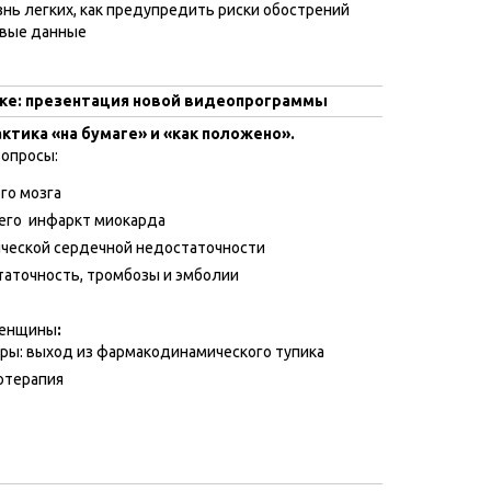
нь легких, как предупредить риски обострений
овые данные
ке: презентация новой видеопрограммы
тика «на бумаге» и «как положено».
опросы:
го мозга
его инфаркт миокарда
ической сердечной недостаточности
таточность, тромбозы и эмболии
женщины
:
оры: выход из фармакодинамического тупика
отерапия