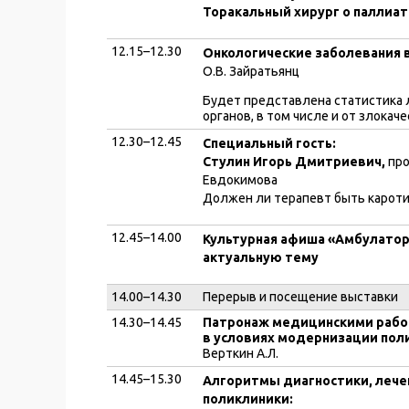
Торакальный хирург о паллиа
12.15–12.30
Онкологические заболевания в
О.В. Зайратьянц
Будет представлена статистика 
органов, в том числе и от злока
12.30–12.45
Специальный гость:
Стулин Игорь Дмитриевич,
про
Евдокимова
Должен ли терапевт быть карот
12.45–14.00
Культурная афиша «Амбулатор
актуальную тему
14.00–14.30
Перерыв и посещение выставки
14.30–14.45
Патронаж медицинскими работ
в условиях модернизации пол
Верткин А.Л.
14.45–15.30
Алгоритмы диагностики, лечен
поликлиники: