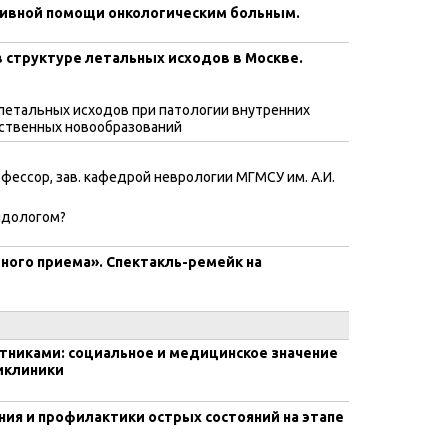
тивной помощи онкологическим больным.
 структуре летальных исходов в Москве.
летальных исходов при патологии внутренних
чественных новообразований
фессор, зав. кафедрой неврологии МГМСУ им. А.И.
идологом?
ного приема». Спектакль-ремейк на
никами: социальное и медицинское значение
иклиники
ия и профилактики острых состояний на этапе