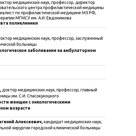
октор медицинских наук, профессор, директор
довательского центра профилактической медицины
циалист по профилактической медицине МЗ РФ,
терапии МГМСУ им. А.И. Евдокимова
евта поликлиники
октор медицинских наук, профессор, заслуженный
гической больницы
кологическое заболевание на амбулаторном
,
доктор медицинских наук, профессор, главный
ницы им. С.И. Спасокукоцкого
ости женщин с онкологическими
ном возрасте
вгений Алексеевич,
кандидат медицинских наук,
ьной хирургии городской клинической больницы