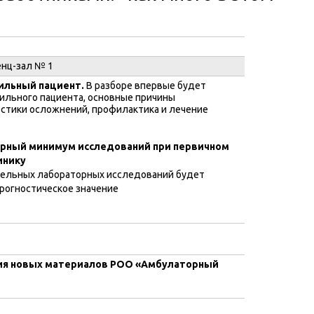
нц-зал № 1
ильный пациент.
В разборе впервые будет
ильного пациента, основные причины
стики осложнений, профилактика и лечение
орный минимум исследований при первичном
инику
тельных лабораторных исследований будет
прогностическое значение
ция новых материалов РОО «Амбулаторный