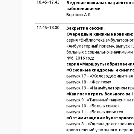
16.45–17.45
Ведение пожилых пациентов 
заболеваниями
Верткин А.Л.
17.45–18.00
Закрытие сессии.
Очередные книжные новинки:
серия «Библиотека амбулаторного
«Амбулаторный прием», выпуск 1
больных с социально-значимыми 
№6, 2016 год;
серия «Маршруты образования
«Основные синдромы и симпт
выпуск 17 – «Железодефицитная 
выпуск 18 - «Желтуха»
выпуск 19 – «На амбулаторном пр
«Как посмотреть больного за 1
выпуск 9 - «Типичный пациент на
выпуск 10 - «Боль в спине»
выпуск 11 - «Боль в животе»
«Оптимизация амбулаторного
выпуск 8 – «Оценка долгосрочног
кровотечений у больного перен