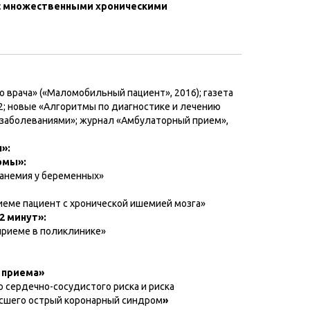
с множественными хроническими
 врача» («Маломобильный пациент», 2016); газета
2; новые «Алгоритмы по диагностике и лечению
заболеваниями»; журнал «Амбулаторный прием»,
»:
омы»:
анемия у беременных»
иеме пациент с хронической ишемией мозга»
2 минут»:
 приеме в поликлинике»
 приема»
о сердечно-сосудистого риска и риска
есшего острый коронарный синдром
»