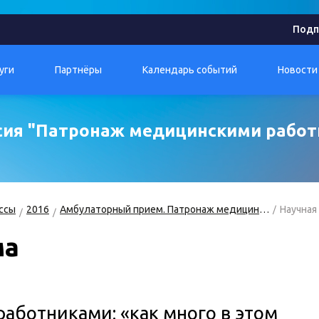
Подп
уги
Партнёры
Календарь событий
Новости
сия "Патронаж медицинскими работн
ссы
2016
Амбулаторный прием. Патронаж медицинскими работниками: «как много в этом слове…»
Научная
ма
аботниками: «как много в этом