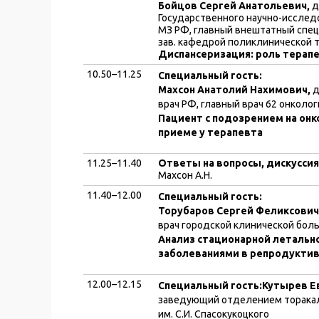
Бойцов Сергей Анатольевич,
д
Государственного научно-иссле
МЗ РФ, главный внештатный спе
зав. кафедрой поликлинической 
Диспансеризация: роль терап
10.50–11.25
Специальный гость:
Махсон Анатолий Нахимович,
д
врач РФ, главный врач 62 онколо
Пациент с подозрением на он
приеме у терапевта
11.25–11.40
Ответы на вопросы, дискуссия
Махсон А.Н.
11.40–12.00
Специальный гость:
Торубаров Сергей Феликсович
врач городской клинической боль
Анализ стационарной летальн
заболеваниями в репродуктив
12.00–12.15
Специальный гость:
Кутырев Е
заведующий отделением торакал
им. С.И. Спасокукоцкого