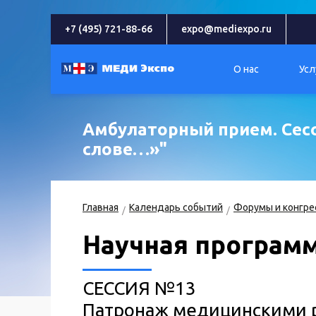
+7 (495) 721-88-66
expo@mediexpo.ru
О нас
Усл
Амбулаторный прием. Сес
слове…»"
Главная
Календарь событий
Форумы и конгре
Научная програм
СЕССИЯ №13
Патронаж медицинскими р