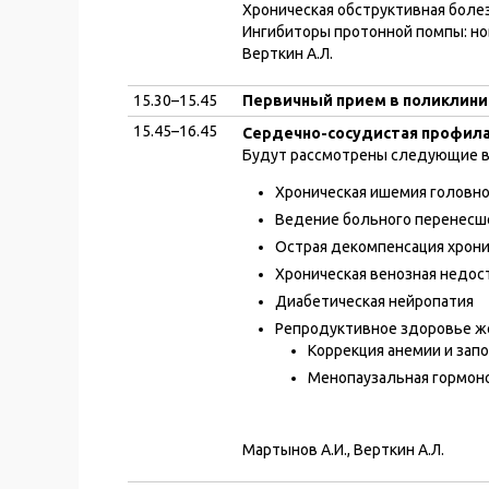
Хроническая обструктивная болез
Ингибиторы протонной помпы: н
Верткин А.Л.
15.30–15.45
Первичный прием в поликлини
15.45–16.45
Сердечно-сосудистая профилак
Будут рассмотрены следующие в
Хроническая ишемия головно
Ведение больного перенесш
Острая декомпенсация хрон
Хроническая венозная недос
Диабетическая нейропатия
Репродуктивное здоровье 
Коррекция анемии и зап
Менопаузальная гормон
Мартынов А.И., Верткин А.Л.