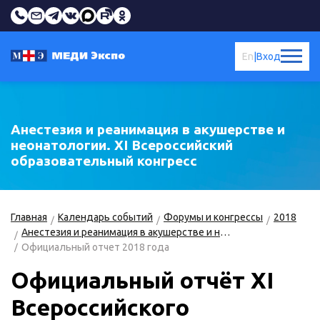
En
|
Вход
Анестезия и реанимация в акушерстве и
неонатологии. XI Всероссийский
образовательный конгресс
Главная
Календарь событий
Форумы и конгрессы
2018
Анестезия и реанимация в акушерстве и неонатологии
Официальный отчет 2018 года
Официальный отчёт XI
Всероссийского