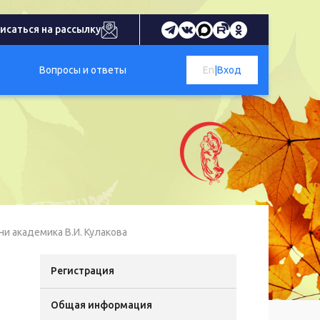
исаться на рассылку
Вопросы и ответы
En
|
Вход
и академика В.И. Кулакова
Регистрация
Общая информация