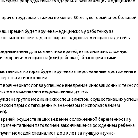
ы в сфере репродуктивного здоровья, развивающих медицинское
т врач с трудовым стажем не менее 50 лет, который внес большой
ия»
. Премия будет вручена медицинскому работнику за
кое выполнение задач по охране здоровья женщины и детей в
.
 предназначена для коллектива врачей, выполнивших сложную
и здоровье женщины и (или) ребенка (с благоприятными
наставника, которая будет вручена за персональные достижения в
шерства и гинекологии.
т врач-неонатолог за успешное внедрение инновационных технол
числе в выхаживании недоношенных детей.
исуждена группе медицинских специалистов, осуществивших успеш
еской пары с отягощенным анамнезом (с использованием
ий).
е врачей, осуществивших ведение осложненной беременности у
страгенитальной патологией, закончившейся рождением ребенка.
олучит молодой специалист до 30 лет за лучшую научно-