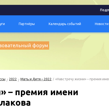
Подп
уги
Партнёры
Календарь событий
Новости
разовательный форум
ссы
2022
Мать и Дитя – 2022
«Навстречу жизни» – премия имен
» – премия имени
улакова