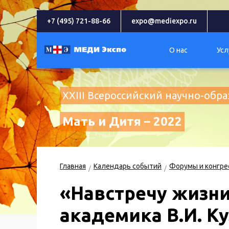
+7 (495) 721-88-66
expo@mediexpo.ru
О нас
Усл
XXIII Всероссийский научно-об
Мать и Дитя – 2022
Главная
Календарь событий
Форумы и конгре
«Навстречу жизни
академика В.И. К