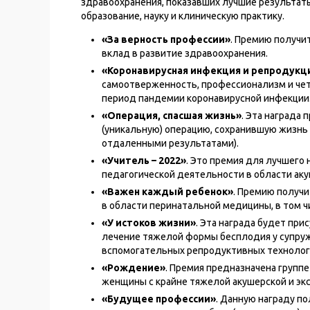
здравоохранения, показавших лучшие результат
образование, науку и клиническую практику.
«За верность профессии»
. Премию получи
вклад в развитие здравоохранения.
«Коронавирусная инфекция и репродукц
самоотверженность, профессионализм и чет
период пандемии коронавирусной инфекции
«Операция, спасшая жизнь»
. Эта награда
(уникальную) операцию, сохранившую жизнь 
отдаленными результатами).
«Учитель – 2022»
. Это премия для лучшего 
педагогической деятельности в области аку
«Важен каждый ребенок»
. Премию получи
в области перинатальной медицины, в том 
«У истоков жизни»
. Эта награда будет пр
лечение тяжелой формы бесплодия у супруж
вспомогательных репродуктивных технолог
«Рождение»
. Премия предназначена групп
женщины с крайне тяжелой акушерской и эк
«Будущее профессии»
. Данную награду п