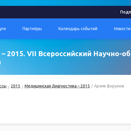
Подп
уги
Партнёры
Календарь событий
Новости
– 2015. VII Всероссийский Научно-о
м
ссы
2015
Медицинская Диагностика – 2015
Архив форумов