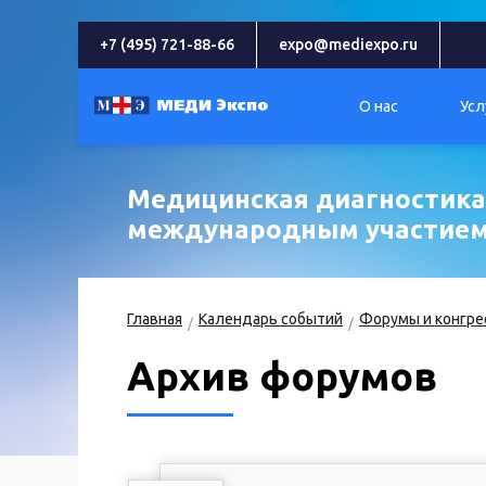
+7 (495) 721-88-66
expo@mediexpo.ru
О нас
Усл
Медицинская диагностика 
международным участие
Главная
Календарь событий
Форумы и конгре
Архив форумов