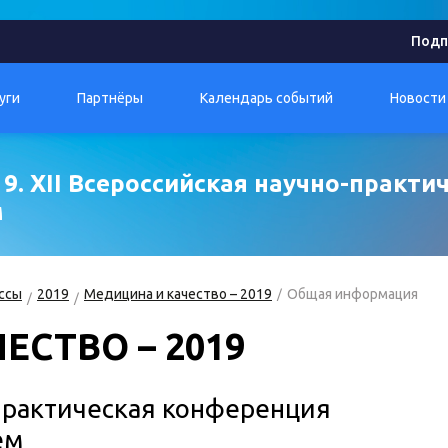
Подп
уги
Партнёры
Календарь событий
Новости
9. XII Всероссийская научно-практи
м
ссы
2019
Медицина и качество – 2019
Общая информация
ЕСТВО – 2019
-практическая конференция
ем