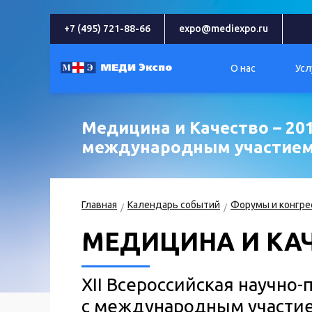
+7 (495) 721-88-66
expo@mediexpo.ru
О нас
Усл
Медицина и Качество – 201
международным участие
Главная
Календарь событий
Форумы и конгре
МЕДИЦИНА И КАЧ
XII Всероссийская научно
с международным участи