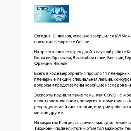
Сегодня, 21 января, успешно завершился XVI М
проходил в формате OnLine.
На протяжении четырёх дней в научной работе К
Бельгии, Бразилии, Великобритании, Венгрии, Гер
Франции, Японии.
Всего в ходе мероприятия прошло 11 пленарных з
пленарные лекции, специальная лекция, Конкур
вопросы и представлены новейшие исследования
Эксперты подняли такие темы, как: COVID-19 и 
в постковидное время, хирургия эндометриоза на
репродуктивной гинекологии, внутриутробная 
многие другие.
На закрытии Конгресса с речью выступил директо
Тихонович подвёл итоги и отметил важность те