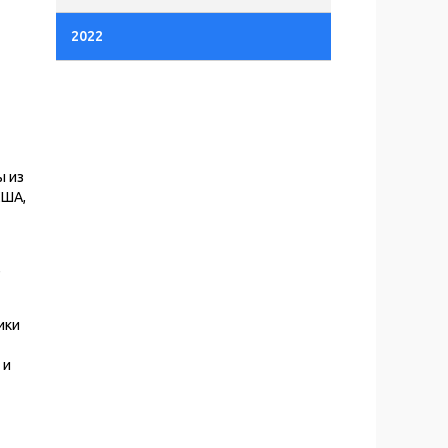
2022
ы из
США,
е
ики
 и