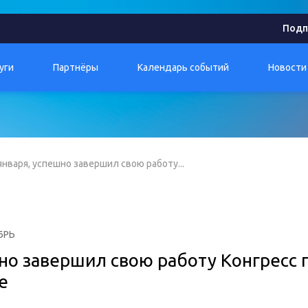
Подп
уги
Партнёры
Календарь событий
Новости
января, успешно завершил свою работу...
БРЬ
шно завершил свою работу Конгресс 
е