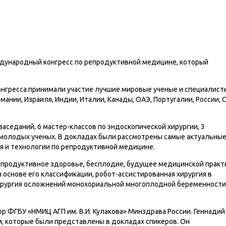
еждународный конгресс по репродуктивной медицине, который
онгресса принимали участие лучшие мировые ученые и специалист
мании, Израиля, Индии, Италии, Канады, ОАЭ, Португалии, России, 
аседаний, 6 мастер-классов по эндоскопической хирургии, 3
с молодых ученых. В докладах были рассмотрены самые актуальны
 и технологии по репродуктивной медицине.
репродуктивное здоровье, бесплодие, будущее медицинской практ
 основе его классификации, робот-ассистированная хирургия в
хирургия осложнений монохориальной многоплодной беременности
р ФГБУ «НМИЦ АГП им. В.И. Кулакова» Минздрава России. Геннадий
м, которые были представлены в докладах спикеров. Он