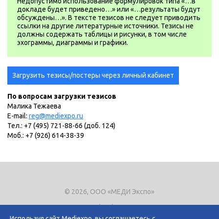
Недопустимо использование формулировок типа «…в
докладе будет приведено…» или «…результаты будут
обсуждены…». В тексте тезисов не следует приводить
ссылки на другие литературные источники. Тезисы не
должны содержать таблицы и рисунки, в том числе
эхограммы, диаграммы и графики.
Загрузить тезисы/постеры через личный кабинет
По вопросам загрузки тезисов
Малика Тежаева
E-mail:
reg@mediexpo.ru
Тел.: +7 (495) 721-88-66 (доб. 124)
Моб.: +7 (926) 614-38-39
© 2026, ООО «МЕДИ Экспо»
Тел.
+7 (495) 721-8866
E-mail:
expo@mediexpo.ru
Используя сайт Mediexpo, вы соглашаетесь с