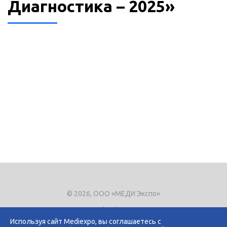
Диагностика – 2025»
© 2026, ООО «МЕДИ Экспо»
Тел.
+7 (495) 721-8866
E-mail:
expo@mediexpo.ru
Используя сайт Mediexpo, вы соглашаетесь с