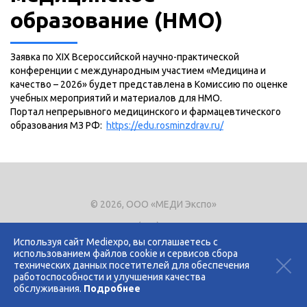
образование (НМО)
Заявка по XIX Всероссийской научно-практической
конференции с международным участием «Медицина и
качество – 2026» будет представлена в Комиссию по оценке
учебных мероприятий и материалов для НМО.
Портал непрерывного медицинского и фармацевтического
образования МЗ РФ:
https://edu.rosminzdrav.ru/
© 2026, ООО «МЕДИ Экспо»
Тел.
+7 (495) 721-8866
E-mail:
expo@mediexpo.ru
Используя сайт Mediexpo, вы соглашаетесь с
использованием файлов cookie и сервисов сбора
Контакты
технических данных посетителей для обеспечения
Политика использования cookies
работоспособности и улучшения качества
Политика конфиденциальности
обслуживания.
Подробнее