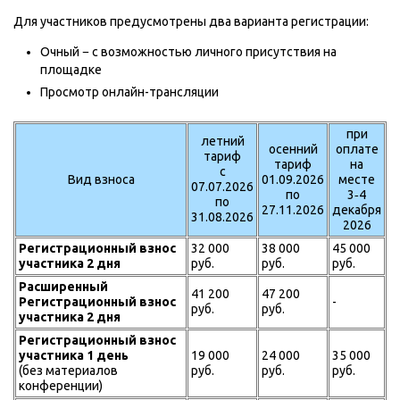
Для участников предусмотрены два варианта регистрации:
Очный − с возможностью личного присутствия на
площадке
Просмотр онлайн-трансляции
при
летний
осенний
оплате
тариф
тариф
на
с
Вид взноса
01.09.2026
месте
07.07.2026
по
3‑4
по
27.11.2026
декабря
31.08.2026
2026
Регистрационный взнос
32 000
38 000
45 000
участника 2 дня
руб.
руб.
руб.
Расширенный
41 200
47 200
Регистрационный взнос
-
руб.
руб.
участника 2 дня
Регистрационный взнос
участника 1 день
19 000
24 000
35 000
(без материалов
руб.
руб.
руб.
конференции)