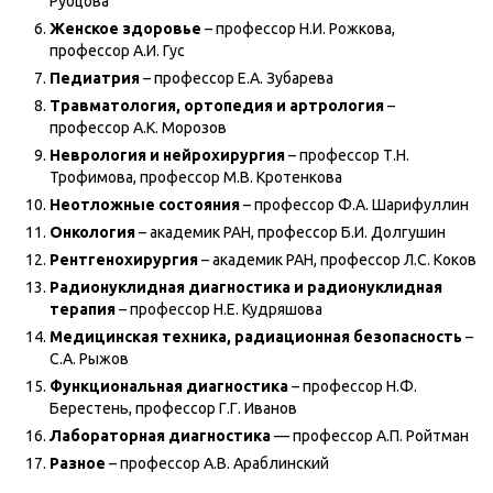
Рубцова
Женское здоровье
– профессор Н.И. Рожкова,
профессор А.И. Гус
Педиатрия
– профессор Е.А. Зубарева
Травматология, ортопедия и артрология
–
профессор А.К. Морозов
Неврология и нейрохирургия
– профессор Т.Н.
Трофимова, профессор М.В. Кротенкова
Неотложные состояния
– профессор Ф.А. Шарифуллин
Онкология
– академик РАН, профессор Б.И. Долгушин
Рентгенохирургия
– академик РАН, профессор Л.С. Коков
Радионуклидная диагностика и радионуклидная
терапия
– профессор Н.Е. Кудряшова
Медицинская техника, радиационная безопасность
–
С.А. Рыжов
Функциональная диагностика
– профессор Н.Ф.
Берестень, профессор Г.Г. Иванов
Лабораторная диагностика
— профессор А.П. Ройтман
Разное
– профессор А.В. Араблинский