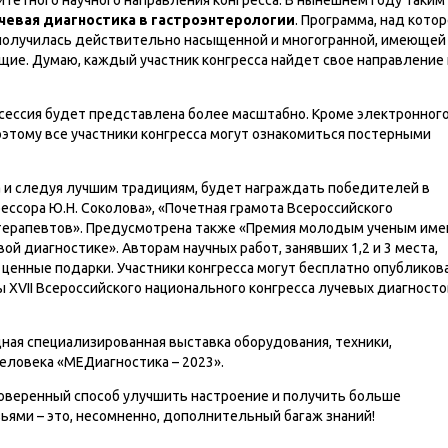
етного научного направления конгресса. В нынешнем году таким
евая диагностика в гастроэнтерологии
. Программа, над кото
 получилась действительно насыщенной и многогранной, имеющей
ие. Думаю, каждый участник конгресса найдет свое направление 
 сессия будет представлена более масштабно. Кроме электронног
оэтому все участники конгресса могут ознакомиться постерными
а и следуя лучшим традициям, будет награждать победителей в
ссора Ю.Н. Соколова», «Почетная грамота Всероссийского
 терапевтов». Предусмотрена также «Премия молодым ученым име
ой диагностике». Авторам научных работ, занявших 1,2 и 3 места,
 ценные подарки. Участники конгресса могут бесплатно опубликов
 XVII Всероссийского национального конгресса лучевых диагносто
ная специализированная выставка оборудования, техники,
еловека «МEДиагностика – 2023».
роверенный способ улучшить настроение и получить больше
ьями – это, несомненно, дополнительный багаж знаний!