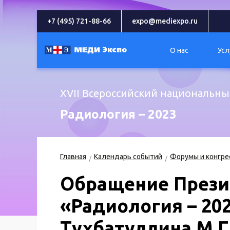
+7 (495) 721-88-66
expo@mediexpo.ru
О нас
Усл
XVII Всероссийский национальны
Радиология – 2023
Главная
Календарь событий
Форумы и конгре
Обращение Прези
«Радиология – 202
Тухбатуллина М.Г