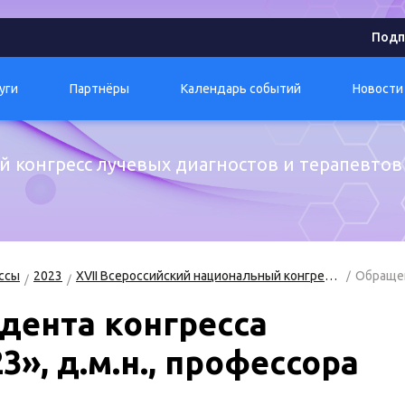
Подп
уги
Партнёры
Календарь событий
Новости
й конгресс лучевых диагностов и терапевтов
ссы
2023
XVII Всероссийский национальный конгресс лучевых диагностов и терапевтов «Радиология – 2023»
Обращен
дента конгресса
3», д.м.н., профессора
.