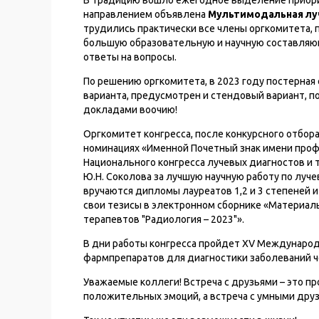
В традицию вошло ежегодное выделение приорит
направлением объявлена
Мультимодальная луч
трудились практически все члены оргкомитета,
большую образовательную и научную составляющ
ответы на вопросы.
По решению оргкомитета, в 2023 году постерная
варианта, предусмотрен и стендовый вариант, п
докладами воочию!
Оргкомитет конгресса, после конкурсного отбор
номинациях «Именной Почетный знак имени профе
Национального конгресса лучевых диагностов и
Ю.Н. Соколова за лучшую научную работу по лучев
вручаются дипломы лауреатов 1,2 и 3 степеней и
свои тезисы в электронном сборнике «Материалы
терапевтов "Радиология – 2023"».
В дни работы конгресса пройдет XV Международ
фармпрепаратов для диагностики заболеваний ч
Уважаемые коллеги! Встреча с друзьями – это п
положительных эмоций, а встреча с умными друз