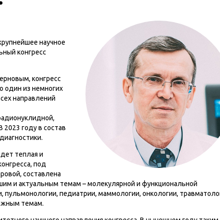
я крупнейшее научное
льный конгресс
ерновым, конгресс
о один из немногих
всех направлений
радионуклидной,
 2023 году в состав
диагностики.
ждет теплая и
онгресса, под
еровой, составлена
шим и актуальным темам – молекулярной и функциональной
и, пульмонологии, педиатрии, маммологии, онкологии, травматоло
важным темам.