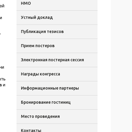
НМО
рой
Устный доклад
и
Публикация тезисов
о
Прием постеров
Электронная постерная сессия
ни
Награды конгресса
ать
в и
Информационные партнеры
Бронирование гостиниц
Место проведения
Контакты