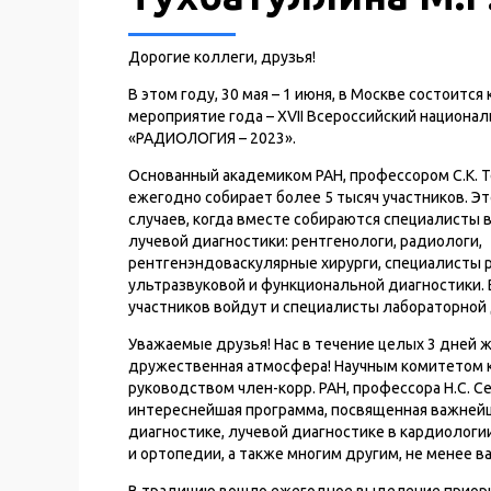
Дорогие коллеги, друзья!
В этом году, 30 мая – 1 июня, в Москве состоитс
мероприятие года – XVII Всероссийский национа
«РАДИОЛОГИЯ – 2023».
Основанный академиком РАН, профессором С.К. Т
ежегодно собирает более 5 тысяч участников. Эт
случаев, когда вместе собираются специалисты 
лучевой диагностики: рентгенологи, радиологи,
рентгенэндоваскулярные хирурги, специалисты 
ультразвуковой и функциональной диагностики. В
участников войдут и специалисты лабораторной 
Уважаемые друзья! Нас в течение целых 3 дней 
дружественная атмосфера! Научным комитетом к
руководством член-корр. РАН, профессора Н.С. С
интереснейшая программа, посвященная важней
диагностике, лучевой диагностике в кардиологи
и ортопедии, а также многим другим, не менее 