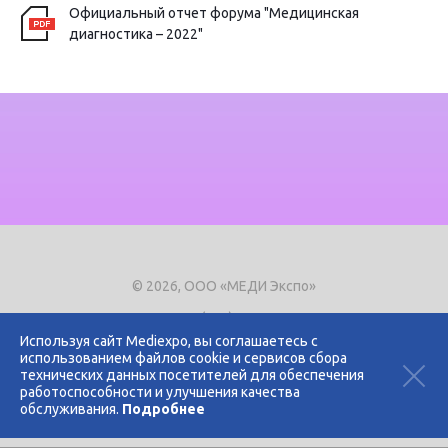
Официальный отчет форума "Медицинская
диагностика – 2022"
© 2026, ООО «МЕДИ Экспо»
Тел.
+7 (495) 721-8866
E-mail:
expo@mediexpo.ru
Используя сайт Mediexpo, вы соглашаетесь с
использованием файлов cookie и сервисов сбора
Контакты
технических данных посетителей для обеспечения
Политика использования cookies
работоспособности и улучшения качества
Политика конфиденциальности
обслуживания.
Подробнее