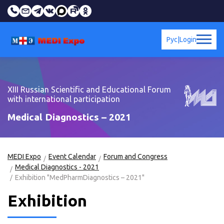
Рус
|
Login
XIII Russian Scientific and Educational Forum
with international participation
Medical Diagnostics – 2021
MEDI Expo
Event Calendar
Forum and Congress
Medical Diagnostics - 2021
Exhibition "MedPharmDiagnostics – 2021"
Exhibition